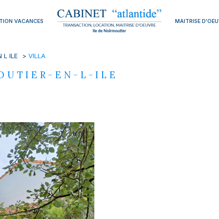
TION VACANCES
MAITRISE D'OE
VOIR LES
1
ANNONCES
 L ILE
VILLA
imer
MOUTIER-EN-L-ILE
1
LOCALISATION
BUDGET
'Île