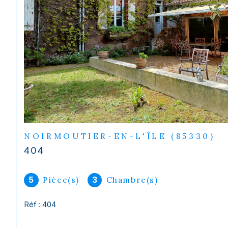
NOIRMOUTIER-EN-L'ÎLE (85330)
404
Pièce(s)
Chambre(s)
5
3
Réf : 404