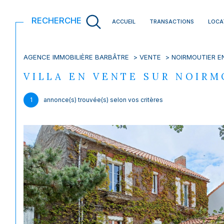
RECHERCHE
ACCUEIL
TRANSACTIONS
LOCA
AGENCE IMMOBILIÈRE BARBÂTRE
VENTE
NOIRMOUTIER EN
Acheter
Est
VILLA EN VENTE SUR NOIR
1
TYPE DE BIEN
de l'ancien
1
annonce(s) trouvée(s) selon vos critères
de l'immo pro
Villa
85330 - Noirmoutier-en-l