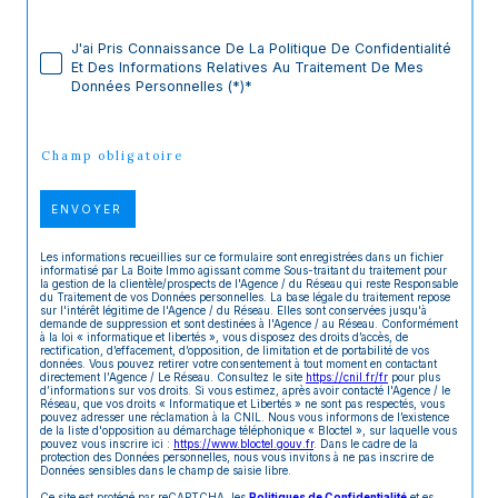
J'ai Pris Connaissance De La Politique De Confidentialité
Et Des Informations Relatives Au Traitement De Mes
Données Personnelles (*)*
* Champ obligatoire
ENVOYER
Les informations recueillies sur ce formulaire sont enregistrées dans un fichier
informatisé par La Boite Immo agissant comme Sous-traitant du traitement pour
la gestion de la clientèle/prospects de l'Agence / du Réseau qui reste Responsable
du Traitement de vos Données personnelles. La base légale du traitement repose
sur l'intérêt légitime de l'Agence / du Réseau. Elles sont conservées jusqu'à
demande de suppression et sont destinées à l'Agence / au Réseau. Conformément
à la loi « informatique et libertés », vous disposez des droits d’accès, de
rectification, d’effacement, d’opposition, de limitation et de portabilité de vos
données. Vous pouvez retirer votre consentement à tout moment en contactant
directement l’Agence / Le Réseau. Consultez le site
https://cnil.fr/fr
pour plus
d’informations sur vos droits. Si vous estimez, après avoir contacté l'Agence / le
Réseau, que vos droits « Informatique et Libertés » ne sont pas respectés, vous
pouvez adresser une réclamation à la CNIL. Nous vous informons de l’existence
de la liste d'opposition au démarchage téléphonique « Bloctel », sur laquelle vous
pouvez vous inscrire ici :
https://www.bloctel.gouv.fr
. Dans le cadre de la
protection des Données personnelles, nous vous invitons à ne pas inscrire de
Données sensibles dans le champ de saisie libre.
Ce site est protégé par reCAPTCHA, les
Politiques de Confidentialité
et es