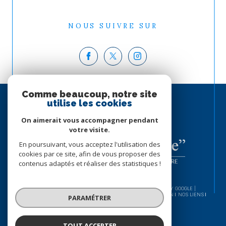
NOUS SUIVRE SUR
Comme beaucoup, notre site
ESPACE
utilise les cookies
PROPRIÉTAIRE
SE CONNECTER
On aimerait vous accompagner pendant
votre visite.
En poursuivant, vous acceptez l'utilisation des
cookies par ce site, afin de vous proposer des
contenus adaptés et réaliser des statistiques !
© 2026 | TOUS DROITS RÉSERVÉS | TRADUCTION POWERED BY GOOGLE |
NOS HONORAIRES
PLAN DU SITE
MENTIONS LÉGALES
ADMIN
NOS LIENS
PARAMÉTRER
POLITIQUE RGPD
COOKIES
TOUT ACCEPTER