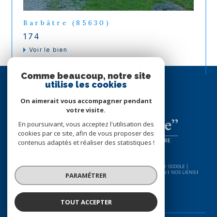
Barbâtre (85630)
174
voir le bien
Comme beaucoup, notre site
ESPACE
utilise les cookies
PROPRIÉTAIRE
SE CONNECTER
On aimerait vous accompagner pendant
votre visite.
En poursuivant, vous acceptez l'utilisation des
cookies par ce site, afin de vous proposer des
contenus adaptés et réaliser des statistiques !
© 2026 | TOUS DROITS RÉSERVÉS | TRADUCTION POWERED BY GOOGLE |
NOS HONORAIRES
PLAN DU SITE
MENTIONS LÉGALES
ADMIN
NOS LIENS
PARAMÉTRER
POLITIQUE RGPD
COOKIES
TOUT ACCEPTER