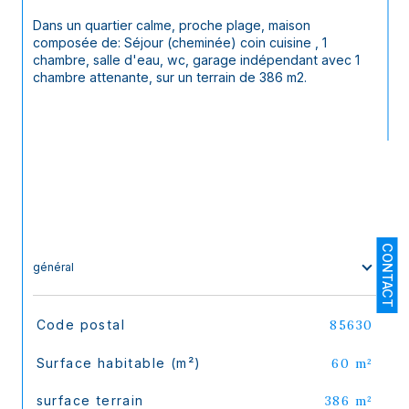
Dans un quartier calme, proche plage, maison 
composée de: Séjour (cheminée) coin cuisine , 1 
chambre, salle d'eau, wc, garage indépendant avec 1 
chambre attenante, sur un terrain de 386 m2.
CONTACT
général
TRAD_SIROCCO_Caracteristique
Valeurs
Code postal
85630
Surface habitable (m²)
60 m²
surface terrain
386 m²