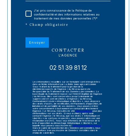
J'ai pris connaissance de la Politique de
confidentialité et des informations relatives au
traitement de mes données personnelles (*)*
* Champ obligatoire
Envoyer
CONTACTER
L'AGENCE
02 51 39 81 12
Les informations recueillies sur ce formulaire sont enregistrées
dans un fichier informatisé par La Boite Immo agissant comme
Sous-traitant du traitement pour la gestion de la
clientèle/prospects de l'Agence / du Réseau qui reste
Responsable du Traitement de vos Données personnelles. La
base légale du traitement repose sur l'intérêt légitime de l'Agence
/ du Réseau. Elles sont conservées jusqu'à demande de
suppression et sont destinées à l'Agence / au Réseau.
Conformément à la loi « informatique et libertés », vous disposez
des droits d’accès, de rectification, d’effacement, d’opposition, de
limitation et de portabilité de vos données. Vous pouvez retirer
votre consentement à tout moment en contactant directement
l’Agence / Le Réseau. Consultez le site
https://cnil.fr/fr
pour plus
d’informations sur vos droits. Si vous estimez, après avoir
contacté l'Agence / le Réseau, que vos droits « Informatique et
Libertés » ne sont pas respectés, vous pouvez adresser une
réclamation à la CNIL. Nous vous informons de l’existence de la
liste d'opposition au démarchage téléphonique « Bloctel », sur
laquelle vous pouvez vous inscrire ici :
https://www.bloctel.gouv.fr
.
Dans le cadre de la protection des Données personnelles, nous
vous invitons à ne pas inscrire de Données sensibles dans le
champ de saisie libre.