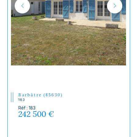
Barbâtre (85630)
183
Réf : 183
242 500 €